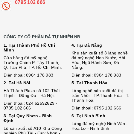
0795 102 666
CÔNG TY CỔ PHẦN ĐÁ TỰ NHIÊN NB
1. Tại Thành Phố Hồ Chí
4. Tại Đà Nẵng
Minh
Khu sản xuất số 3 làng nghề
Cửa hàng đá mỹ nghệ
đá mỹ nghệ Non Nước, Hải
Trường Chinh P. Tây Thạnh,
Hòa, Ngũ Hành Sơn, Đà
Q. Tân Phú, TP. Hồ Chí Minh.
Nẵng.
Điện thoại: 0904 178 983
Điện thoại: 0904 178 983
2. Tại Hà Nội
5. Tại Thanh Hóa
Hà Thành Plaza số 102 Thái
Làng nghề sản xuất đá thị
Thịnh - Đống Đa - Hà Nội.
trấn Nhồi - TP.Thanh Hóa - T.
Thanh Hóa.
Điện thoại: 024 62592629 -
0795 102 666
Điện thoại: 0795 102 666
3. Tại Quy Nhơn - Bình
6. Tại Ninh Bình
Định
Làng đá mỹ nghệ Ninh Vân -
Lô sả
n
xuất số A10 Khu Công
Hoa Lư - Ninh Bình
nghiệp Phú Tài - Quy Nhơn -