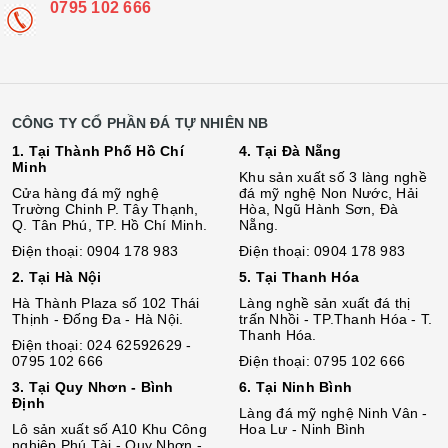
0795 102 666
CÔNG TY CỔ PHẦN ĐÁ TỰ NHIÊN NB
1. Tại Thành Phố Hồ Chí
4. Tại Đà Nẵng
Minh
Khu sản xuất số 3 làng nghề
Cửa hàng đá mỹ nghệ
đá mỹ nghệ Non Nước, Hải
Trường Chinh P. Tây Thạnh,
Hòa, Ngũ Hành Sơn, Đà
Q. Tân Phú, TP. Hồ Chí Minh.
Nẵng.
Điện thoại: 0904 178 983
Điện thoại: 0904 178 983
2. Tại Hà Nội
5. Tại Thanh Hóa
Hà Thành Plaza số 102 Thái
Làng nghề sản xuất đá thị
Thịnh - Đống Đa - Hà Nội.
trấn Nhồi - TP.Thanh Hóa - T.
Thanh Hóa.
Điện thoại: 024 62592629 -
0795 102 666
Điện thoại: 0795 102 666
3. Tại Quy Nhơn - Bình
6. Tại Ninh Bình
Định
Làng đá mỹ nghệ Ninh Vân -
Lô sả
n
xuất số A10 Khu Công
Hoa Lư - Ninh Bình
nghiệp Phú Tài - Quy Nhơn -