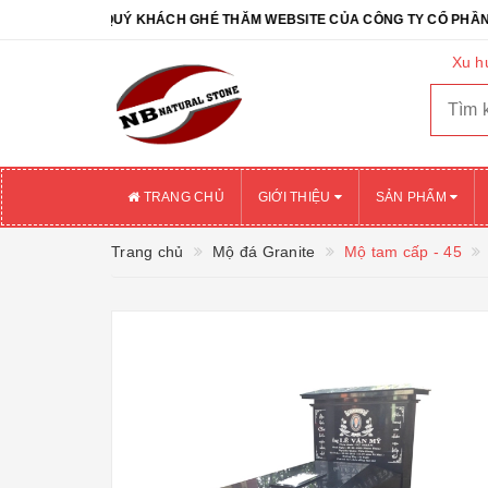
 MỪNG QUÝ KHÁCH GHÉ THĂM WEBSITE CỦA CÔNG TY CỔ PHẦN ĐÁ TỰ 
Xu h
TRANG CHỦ
GIỚI THIỆU
SẢN PHẨM
Trang chủ
Mộ đá Granite
Mộ tam cấp - 45