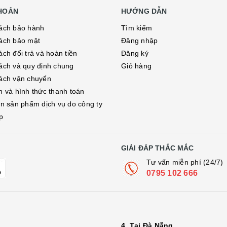
KHOẢN
HƯỚNG DẪN
ách bảo hành
Tìm kiếm
ách bảo mật
Đăng nhập
ch đổi trả và hoàn tiền
Đăng ký
ách và quy định chung
Giỏ hàng
ách vận chuyển
h và hình thức thanh toán
in sản phẩm dịch vụ do công ty
p
GIẢI ĐÁP THẮC MẮC
Tư vấn miễn phí (24/7)
0795 102 666
4. Tại Đà Nẵng