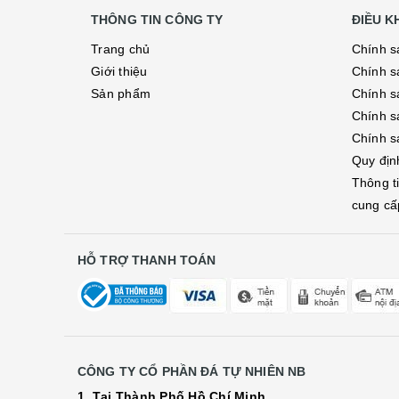
THÔNG TIN CÔNG TY
ĐIỀU 
Trang chủ
Chính s
Giới thiệu
Chính s
Sản phẩm
Chính sá
Chính s
Chính s
Quy địn
Thông t
cung cấ
HỖ TRỢ THANH TOÁN
CÔNG TY CỔ PHẦN ĐÁ TỰ NHIÊN NB
1. Tại Thành Phố Hồ Chí Minh