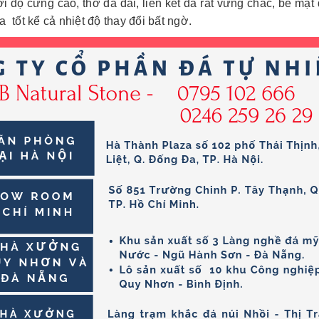
i độ cứng cao, thớ đá dai, liên kết đá rất vững chắc, bề mặt đ
tốt kể cả nhiệt độ thay đổi bất ngờ.