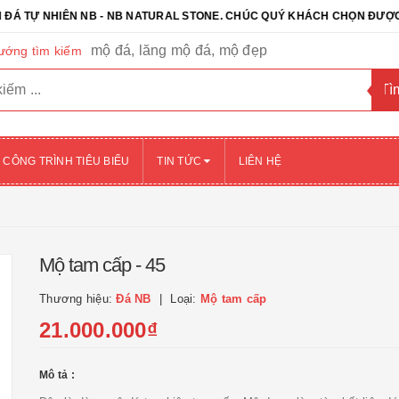
NHIÊN NB - NB NATURAL STONE. CHÚC QUÝ KHÁCH CHỌN ĐƯỢC SẢN 
mộ đá, lăng mộ đá, mộ đẹp
ướng tìm kiếm
CÔNG TRÌNH TIÊU BIỂU
TIN TỨC
LIÊN HỆ
Mộ tam cấp - 45
Thương hiệu:
Đá NB
Loại:
Mộ tam cấp
21.000.000₫
Mô tả :