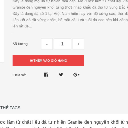
Đây là dòng mộ đá tự nhiên tam cấp. Mộ được làm từ chất liệu đá
Granite đen nguyên khối từng thớt nhập khẩu đá thô từ vùng Bắc 
Đây là dòng đá số 1 tại Việt Nam hiện nay với độ cứng cao, thớ đá
liên kết đá rất vững chắc, bề mặt đá lì và tuổi đá cao nên khi đán
lên rất đẹ...
-
+
Số lượng
THÊM VÀO GIỎ HÀNG
Chia sẻ:
THẺ TAGS
c làm từ chất liệu đá tự nhiên Granite đen nguyên khối từ