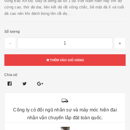
vùng Bắc Ấn Độ. Đây là dòng đá số 1 tại Việt Nam hiện nay với độ
cứng cao, thớ đá dai, liên kết đá rất vững chắc, bề mặt đá lì và tuổi
đá cao nên khi đánh bóng lên rất đẹ...
Số lượng
-
+
THÊM VÀO GIỎ HÀNG
Chia sẻ:
Công ty có đội ngũ nhân sự và máy móc hiện đại
nhận vận chuyển lắp đặt toàn quốc.