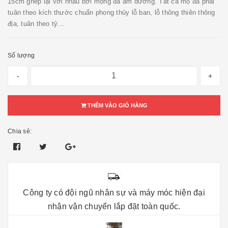
15cm ghép lại với nhau bởi mộng đá âm dương. Tất cả mộ đá phải
tuân theo kích thước chuẩn phong thủy lỗ ban, lỗ thông thiên thông
địa, tuân theo tỷ...
Số lượng
-
+
THÊM VÀO GIỎ HÀNG
Chia sẻ:
Công ty có đội ngũ nhân sự và máy móc hiện đại
nhận vận chuyển lắp đặt toàn quốc.