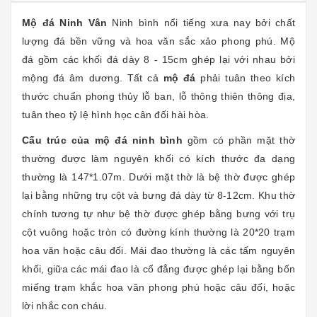
Mộ đá Ninh Vân
Ninh bình nổi tiếng xưa nay bởi chất
lượng đá bền vững và hoa văn sắc xảo phong phú. Mộ
đá gồm các khối đá dày 8 - 15cm ghép lại với nhau bởi
mộng đá âm dương. Tất cả
mộ đá
phải tuân theo kích
thước chuẩn phong thủy lỗ ban, lỗ thông thiên thông địa,
tuân theo tỷ lệ hình học cân đối hài hòa.
Cấu trúc của mộ đá ninh bình
gồm có phần mặt thờ
thường được làm nguyên khối có kích thước đa dạng
thường là 147*1.07m. Dưới mặt thờ là bệ thờ được ghép
lại bằng những trụ cột và bưng đá dày từ 8-12cm. Khu thờ
chính tương tự như bệ thờ được ghép bằng bưng với trụ
cột vuông hoặc tròn có đường kính thường là 20*20 trạm
hoa văn hoặc câu đối. Mái đao thường là các tấm nguyên
khối, giữa các mái đao là cổ đẳng được ghép lại bằng bốn
miếng trạm khắc hoa văn phong phú hoặc câu đối, hoặc
lời nhắc con cháu.