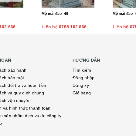
Mộ mái đao- 49
Mộ mái đao- 
102 666
Liên hệ 0795 102 666
Liên hệ 07
KHOẢN
HƯỚNG DẪN
ách bảo hành
Tìm kiếm
ách bảo mật
Đăng nhập
ch đổi trả và hoàn tiền
Đăng ký
ách và quy định chung
Giỏ hàng
ách vận chuyển
h và hình thức thanh toán
in sản phẩm dịch vụ do công ty
p