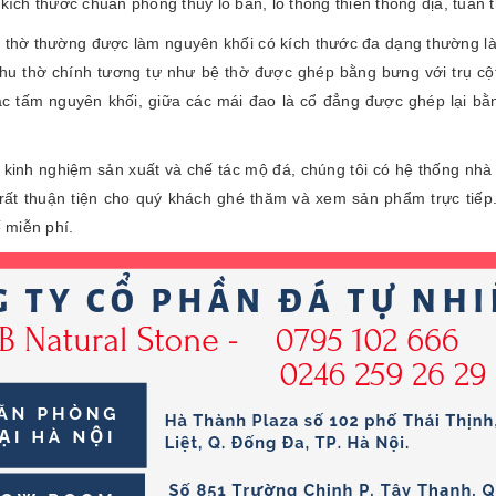
kích thước chuẩn phong thủy lỗ ban, lỗ thông thiên thông địa, tuân t
thờ thường được làm nguyên khối có kích thước đa dạng thường là 
hu thờ chính tương tự như bệ thờ được ghép bằng bưng với trụ cộ
ác tấm nguyên khối, giữa các mái đao là cổ đẳng được ghép lại 
kinh nghiệm sản xuất và chế tác mộ đá, chúng tôi có hệ thống nhà
rất thuận tiện cho quý khách ghé thăm và xem sản phẩm trực tiếp
ế miễn phí.