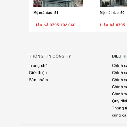
Mộ mái đao- 51
Mộ mái đao- 50
Liên hệ 0795 102 666
Liên hệ 0795 
THÔNG TIN CÔNG TY
ĐIỀU 
Trang chủ
Chính s
Giới thiệu
Chính s
Sản phẩm
Chính sá
Chính s
Chính s
Quy địn
Thông t
cung cấ