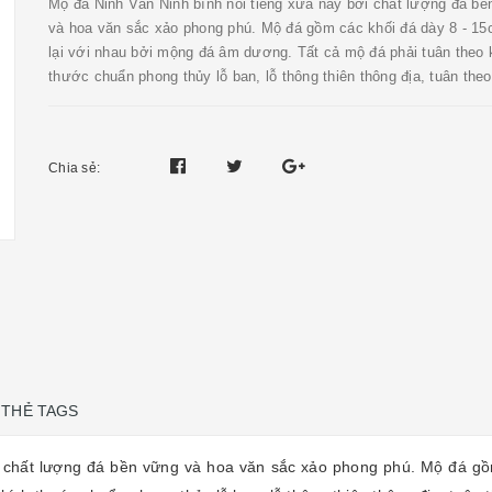
Mộ đá Ninh Vân Ninh bình nổi tiếng xưa nay bởi chất lượng đá bề
và hoa văn sắc xảo phong phú. Mộ đá gồm các khối đá dày 8 - 1
lại với nhau bởi mộng đá âm dương. Tất cả mộ đá phải tuân theo 
thước chuẩn phong thủy lỗ ban, lỗ thông thiên thông địa, tuân theo 
Chia sẻ:
THẺ TAGS
i chất lượng đá bền vững và hoa văn sắc xảo phong phú. Mộ đá gồm