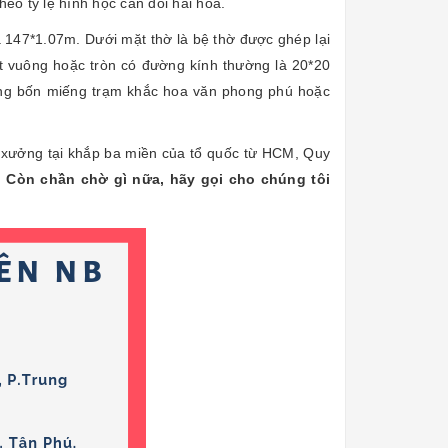
heo tỷ lệ hình học cân đối hài hòa.
147*1.07m. Dưới mặt thờ là bệ thờ được ghép lại
t vuông hoặc tròn có đường kính thường là 20*20
bằng bốn miếng trạm khắc hoa văn phong phú hoặc
 xưởng tại khắp ba miền của tổ quốc từ HCM, Quy
.
Còn chần chờ gì nữa, hãy gọi cho chúng tôi