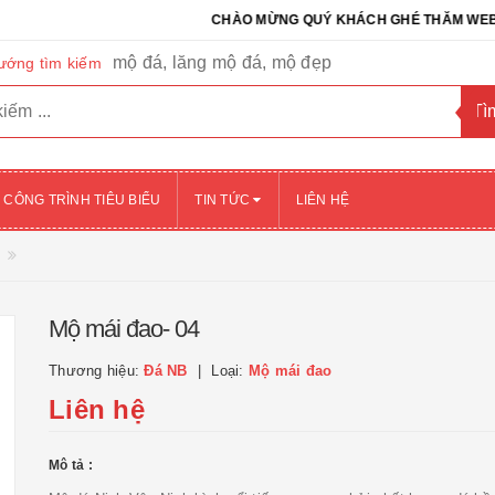
CHÀO MỪNG QUÝ KHÁCH GHÉ THĂM WEBSITE CỦA
mộ đá, lăng mộ đá, mộ đẹp
ướng tìm kiếm
CÔNG TRÌNH TIÊU BIỂU
TIN TỨC
LIÊN HỆ
Mộ mái đao- 04
Thương hiệu:
Đá NB
Loại:
Mộ mái đao
Liên hệ
Mô tả :