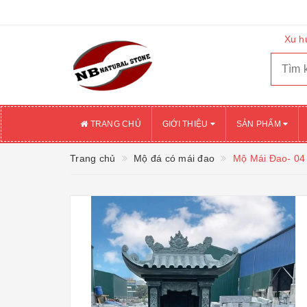
Xu h
TRANG CHỦ
GIỚI THIỆU
SẢN PHẨM
Trang chủ
Mộ đá có mái đao
Mộ Mái Đao- 04