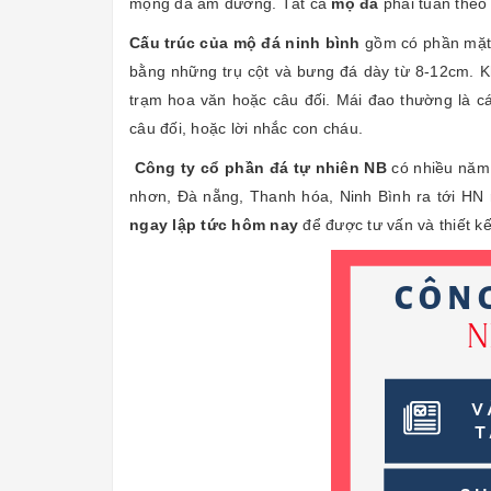
mộng đá âm dương. Tất cả
mộ đá
phải tuân theo 
Cấu trúc của mộ đá ninh bình
gồm có phần mặt 
bằng những trụ cột và bưng đá dày từ 8-12cm. K
trạm hoa văn hoặc câu đối. Mái đao thường là c
câu đối, hoặc lời nhắc con cháu.
Công ty cổ phần đá tự nhiên NB
có nhiều năm 
nhơn, Đà nẵng, Thanh hóa, Ninh Bình ra tới HN 
ngay lập tức hôm nay
để được tư vấn và thiết k