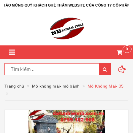
ÀO MỪNG QUÝ KHÁCH GHÉ THĂM WEBSITE CỦA CÔNG TY CỔ PHẦN ĐÁ T
0
Trang chủ
Mộ không mái- mộ bành
Mộ Không Mái- 05