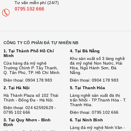
Tư vấn miễn phí (24/7)
0795 102 666
CÔNG TY CỔ PHẦN ĐÁ TỰ NHIÊN NB
1. Tại Thành Phố Hồ Chí
4. Tại Đà Nẵng
Minh
Khu sản xuất số 3 làng nghề
Cửa hàng đá mỹ nghệ
đá mỹ nghệ Non Nước, Hải
Trường Chinh P. Tây Thạnh,
Hòa, Ngũ Hành Sơn, Đà
Q. Tân Phú, TP. Hồ Chí Minh.
Nẵng.
Điện thoại: 0904 178 983
Điện thoại: 0904 178 983
2. Tại Hà Nội
5. Tại Thanh Hóa
Hà Thành Plaza số 102 Thái
Làng nghề sản xuất đá thị
Thịnh - Đống Đa - Hà Nội.
trấn Nhồi - TP.Thanh Hóa - T.
Thanh Hóa.
Điện thoại: 024 62592629 -
0795 102 666
Điện thoại: 0795 102 666
3. Tại Quy Nhơn - Bình
6. Tại Ninh Bình
Định
Làng đá mỹ nghệ Ninh Vân -