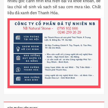
nhiều góc cạnh nhìn khá hiện đại và khỏe khoắn, dễ
lau chùi vệ sinh và sạch sẽ sau cơn mưa rào. Chất
liệu đá xanh đen Thanh Hóa.