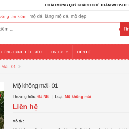
CHÀO MỪNG QUÝ KHÁCH GHÉ THĂM WEBSITE CỦA CÔN
mộ đá, lăng mộ đá, mộ đẹp
ướng tìm kiếm
CÔNG TRÌNH TIÊU BIỂU
TIN TỨC
LIÊN HỆ
 Mái- 01
Mộ không mái- 01
Thương hiệu:
Đá NB
Loại:
Mộ không mái
Liên hệ
Mô tả :