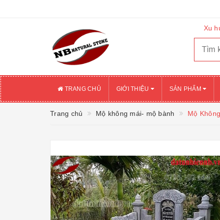
Xu h
TRANG CHỦ
GIỚI THIỆU
SẢN PHẨM
Trang chủ
Mộ không mái- mộ bành
Mộ Không