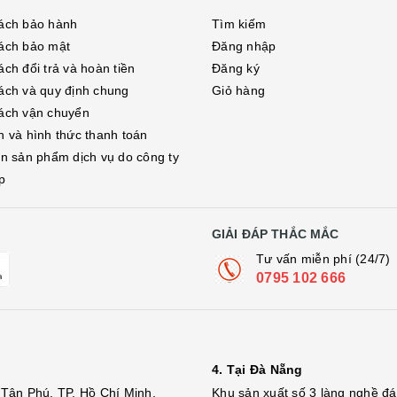
ách bảo hành
Tìm kiếm
ách bảo mật
Đăng nhập
ch đổi trả và hoàn tiền
Đăng ký
ách và quy định chung
Giỏ hàng
ách vận chuyển
h và hình thức thanh toán
in sản phẩm dịch vụ do công ty
p
GIẢI ĐÁP THẮC MẮC
Tư vấn miễn phí (24/7)
0795 102 666
4. Tại Đà Nẵng
Tân Phú, TP. Hồ Chí Minh.
Khu sản xuất số 3 làng nghề 