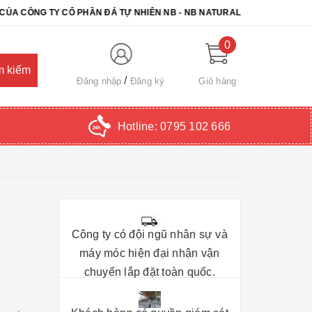
G TY CỔ PHẦN ĐÁ TỰ NHIÊN NB - NB NATURAL STONE. CHÚC QUÝ K
0
Đăng nhập
Đăng ký
Giỏ hàng
Hotline:
0795 102 666
Công ty có đội ngũ nhân sự và
máy móc hiện đại nhận vận
chuyển lắp đặt toàn quốc.