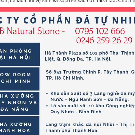
hoắn, dễ lau chùi vệ sinh và sạch sẽ sau cơn mưa rào. Chất 