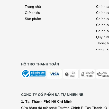
Trang chủ
Chính s
Giới thiệu
Chính s
Sản phẩm
Chính sá
Chính s
Chính s
Quy địn
Thông t
cung cấ
HỖ TRỢ THANH TOÁN
CÔNG TY CỔ PHẦN ĐÁ TỰ NHIÊN NB
1. Tại Thành Phố Hồ Chí Minh
Cửa hàng đá mỹ nghệ Trường Chinh P. Tây Thạnh, Q. 