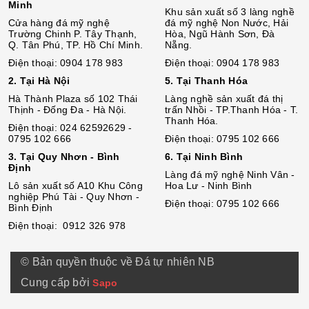
Minh
Khu sản xuất số 3 làng nghề
Cửa hàng đá mỹ nghệ
đá mỹ nghệ Non Nước, Hải
Trường Chinh P. Tây Thạnh,
Hòa, Ngũ Hành Sơn, Đà
Q. Tân Phú, TP. Hồ Chí Minh.
Nẵng.
Điện thoại: 0904 178 983
Điện thoại: 0904 178 983
2. Tại Hà Nội
5. Tại Thanh Hóa
Hà Thành Plaza số 102 Thái
Làng nghề sản xuất đá thị
Thịnh - Đống Đa - Hà Nội.
trấn Nhồi - TP.Thanh Hóa - T.
Thanh Hóa.
Điện thoại: 024 62592629 -
0795 102 666
Điện thoại: 0795 102 666
3. Tại Quy Nhơn - Bình
6. Tại Ninh Bình
Định
Làng đá mỹ nghệ Ninh Vân -
Lô sả
n
xuất số A10 Khu Công
Hoa Lư - Ninh Bình
nghiệp Phú Tài - Quy Nhơn -
Điện thoại: 0795 102 666
Bình Định
Điện thoại: 0912 326 978
© Bản quyền thuộc về Đá tự nhiên NB
Cung cấp bởi
Sapo