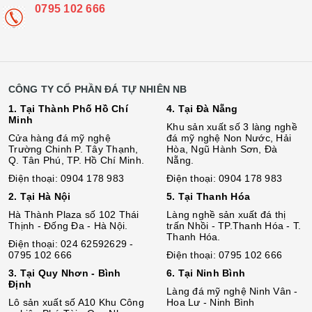
0795 102 666
CÔNG TY CỔ PHẦN ĐÁ TỰ NHIÊN NB
1. Tại Thành Phố Hồ Chí
4. Tại Đà Nẵng
Minh
Khu sản xuất số 3 làng nghề
Cửa hàng đá mỹ nghệ
đá mỹ nghệ Non Nước, Hải
Trường Chinh P. Tây Thạnh,
Hòa, Ngũ Hành Sơn, Đà
Q. Tân Phú, TP. Hồ Chí Minh.
Nẵng.
Điện thoại: 0904 178 983
Điện thoại: 0904 178 983
2. Tại Hà Nội
5. Tại Thanh Hóa
Hà Thành Plaza số 102 Thái
Làng nghề sản xuất đá thị
Thịnh - Đống Đa - Hà Nội.
trấn Nhồi - TP.Thanh Hóa - T.
Thanh Hóa.
Điện thoại: 024 62592629 -
0795 102 666
Điện thoại: 0795 102 666
3. Tại Quy Nhơn - Bình
6. Tại Ninh Bình
Định
Làng đá mỹ nghệ Ninh Vân -
Lô sả
n
xuất số A10 Khu Công
Hoa Lư - Ninh Bình