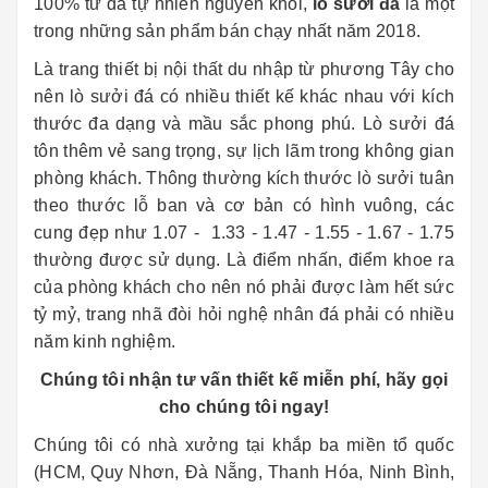
100% từ đá tự nhiên nguyên khối,
lò sưởi đá
là một
trong những sản phẩm bán chạy nhất năm 2018.
Là trang thiết bị nội thất du nhập từ phương Tây cho
nên lò sưởi đá có nhiều thiết kế khác nhau với kích
thước đa dạng và mầu sắc phong phú. Lò sưởi đá
tôn thêm vẻ sang trọng, sự lịch lãm trong không gian
phòng khách. Thông thường kích thước lò sưởi tuân
theo thước lỗ ban và cơ bản có hình vuông, các
cung đẹp như 1.07 - 1.33 - 1.47 - 1.55 - 1.67 - 1.75
thường được sử dụng. Là điểm nhấn, điểm khoe ra
của phòng khách cho nên nó phải được làm hết sức
tỷ mỷ, trang nhã đòi hỏi nghệ nhân đá phải có nhiều
năm kinh nghiệm.
Chúng tôi nhận tư vấn thiết kế miễn phí, hãy gọi
cho chúng tôi ngay!
Chúng tôi có nhà xưởng tại khắp ba miền tổ quốc
(HCM, Quy Nhơn, Đà Nẵng, Thanh Hóa, Ninh Bình,