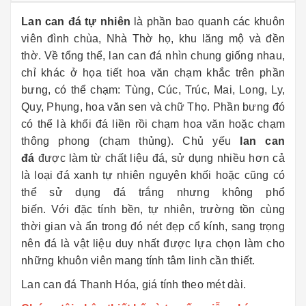
Lan can đá
tự nhiên
là phần bao quanh các khuôn
viên đình chùa, Nhà Thờ họ, khu lăng mộ và đền
thờ. Về tổng thể, lan can đá nhìn chung giống nhau,
chỉ khác ở họa tiết hoa văn chạm khắc trên phần
bưng, có thể chạm: Tùng, Cúc, Trúc, Mai, Long, Ly,
Quy, Phụng, hoa văn sen và chữ Thọ. Phần bưng đó
có thể là khối đá liền rồi chạm hoa văn hoặc chạm
thông phong (chạm thủng). Chủ yếu
lan can
đá
được làm từ chất liệu đá, sử dụng nhiều hơn cả
là loại đá xanh tự nhiên nguyên khối hoặc cũng có
thể sử dụng đá trắng nhưng không phổ
biến. Với đặc tính bền, tự nhiên, trường tồn cùng
thời gian và ẩn trong đó nét đẹp cổ kính, sang trọng
nên đá là vật liệu duy nhất được lựa chọn làm cho
những khuôn viên mang tính tâm linh cần thiết.
Lan can đá Thanh Hóa, giá tính theo mét dài.