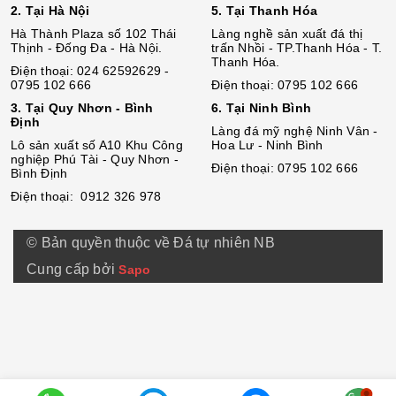
2. Tại Hà Nội
5. Tại Thanh Hóa
Hà Thành Plaza số 102 Thái
Làng nghề sản xuất đá thị
Thịnh - Đống Đa - Hà Nội.
trấn Nhồi - TP.Thanh Hóa - T.
Thanh Hóa.
Điện thoại: 024 62592629 -
0795 102 666
Điện thoại: 0795 102 666
3. Tại Quy Nhơn - Bình
6. Tại Ninh Bình
Định
Làng đá mỹ nghệ Ninh Vân -
Lô sả
n
xuất số A10 Khu Công
Hoa Lư - Ninh Bình
nghiệp Phú Tài - Quy Nhơn -
Điện thoại: 0795 102 666
Bình Định
Điện thoại: 0912 326 978
© Bản quyền thuộc về Đá tự nhiên NB
Cung cấp bởi
Sapo