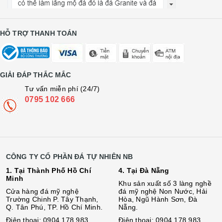
HỖ TRỢ THANH TOÁN
GIẢI ĐÁP THẮC MẮC
Tư vấn miễn phí (24/7)
0795 102 666
CÔNG TY CỔ PHẦN ĐÁ TỰ NHIÊN NB
1. Tại Thành Phố Hồ Chí
4. Tại Đà Nẵng
Minh
Khu sản xuất số 3 làng nghề
Cửa hàng đá mỹ nghệ
đá mỹ nghệ Non Nước, Hải
Trường Chinh P. Tây Thạnh,
Hòa, Ngũ Hành Sơn, Đà
Q. Tân Phú, TP. Hồ Chí Minh.
Nẵng.
Điện thoại: 0904 178 983
Điện thoại: 0904 178 983