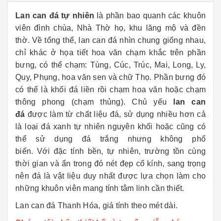
Lan can đá
tự nhiên
là phần bao quanh các khuôn
viên đình chùa, Nhà Thờ họ, khu lăng mộ và đền
thờ. Về tổng thể, lan can đá nhìn chung giống nhau,
chỉ khác ở họa tiết hoa văn chạm khắc trên phần
bưng, có thể chạm: Tùng, Cúc, Trúc, Mai, Long, Ly,
Quy, Phụng, hoa văn sen và chữ Thọ. Phần bưng đó
có thể là khối đá liền rồi chạm hoa văn hoặc chạm
thông phong (chạm thủng). Chủ yếu
lan can
đá
được làm từ chất liệu đá, sử dụng nhiều hơn cả
là loại đá xanh tự nhiên nguyên khối hoặc cũng có
thể sử dụng đá trắng nhưng không phổ
biến. Với đặc tính bền, tự nhiên, trường tồn cùng
thời gian và ẩn trong đó nét đẹp cổ kính, sang trọng
nên đá là vật liệu duy nhất được lựa chọn làm cho
những khuôn viên mang tính tâm linh cần thiết.
Lan can đá Thanh Hóa, giá tính theo mét dài.