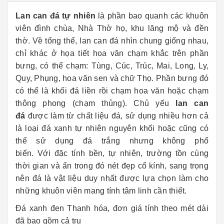
Lan can đá
tự nhiên
là phần bao quanh các khuôn
viên đình chùa, Nhà Thờ họ, khu lăng mộ và đền
thờ. Về tổng thể, lan can đá nhìn chung giống nhau,
chỉ khác ở họa tiết hoa văn chạm khắc trên phần
bưng, có thể chạm: Tùng, Cúc, Trúc, Mai, Long, Ly,
Quy, Phụng, hoa văn sen và chữ Thọ. Phần bưng đó
có thể là khối đá liền rồi chạm hoa văn hoặc chạm
thông phong (chạm thủng). Chủ yếu
lan can
đá
được làm từ chất liệu đá, sử dụng nhiều hơn cả
là loại đá xanh tự nhiên nguyên khối hoặc cũng có
thể sử dụng đá trắng nhưng không phổ
biến. Với đặc tính bền, tự nhiên, trường tồn cùng
thời gian và ẩn trong đó nét đẹp cổ kính, sang trọng
nên đá là vật liệu duy nhất được lựa chọn làm cho
những khuôn viên mang tính tâm linh cần thiết.
Đá xanh đen Thanh hóa, đơn giá tính theo mét dài
đã bao gồm cả trụ