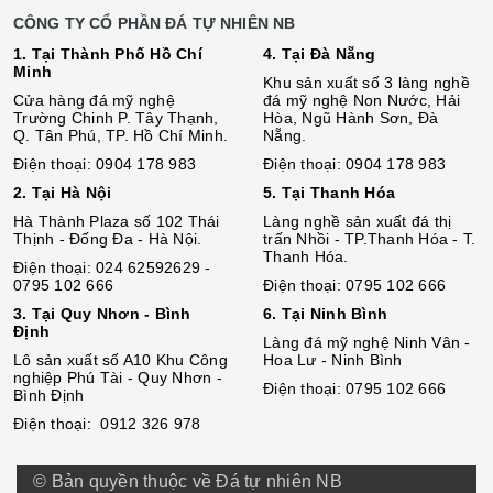
CÔNG TY CỔ PHẦN ĐÁ TỰ NHIÊN NB
1. Tại Thành Phố Hồ Chí
4. Tại Đà Nẵng
Minh
Khu sản xuất số 3 làng nghề
Cửa hàng đá mỹ nghệ
đá mỹ nghệ Non Nước, Hải
Trường Chinh P. Tây Thạnh,
Hòa, Ngũ Hành Sơn, Đà
Q. Tân Phú, TP. Hồ Chí Minh.
Nẵng.
Điện thoại: 0904 178 983
Điện thoại: 0904 178 983
2. Tại Hà Nội
5. Tại Thanh Hóa
Hà Thành Plaza số 102 Thái
Làng nghề sản xuất đá thị
Thịnh - Đống Đa - Hà Nội.
trấn Nhồi - TP.Thanh Hóa - T.
Thanh Hóa.
Điện thoại: 024 62592629 -
0795 102 666
Điện thoại: 0795 102 666
3. Tại Quy Nhơn - Bình
6. Tại Ninh Bình
Định
Làng đá mỹ nghệ Ninh Vân -
Lô sả
n
xuất số A10 Khu Công
Hoa Lư - Ninh Bình
nghiệp Phú Tài - Quy Nhơn -
Điện thoại: 0795 102 666
Bình Định
Điện thoại: 0912 326 978
© Bản quyền thuộc về Đá tự nhiên NB