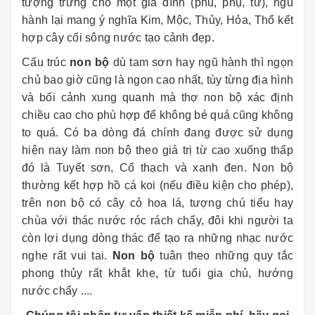
tượng trưng cho một gia đình (phu, phụ, tử), ngũ
hành lại mang ý nghĩa Kim, Mộc, Thủy, Hỏa, Thổ kết
hợp cây cối sông nước tạo cảnh đẹp.
Cấu trúc
non bộ
dù tam sơn hay ngũ hành thì ngọn
chủ bao giờ cũng là ngon cao nhất, tùy từng địa hình
và bối cảnh xung quanh mà thợ non bộ xác định
chiều cao cho phù hợp để không bé quá cũng không
to quá. Có ba dòng đá chính đang được sử dụng
hiện nay làm non bộ theo giá trị từ cao xuống thấp
đó là Tuyết sơn, Cổ thạch và xanh đen. Non bộ
thường kết hợp hồ cá koi (nếu điều kiện cho phép),
trên non bộ có cây cỏ hoa lá, tượng chú tiểu hay
chùa với thác nước róc rách chẩy, đôi khi người ta
còn lợi dụng dòng thác để tạo ra những nhạc nước
nghe rất vui tai.
Non bộ
tuân theo những quy tắc
phong thủy rất khắt khe, từ tuổi gia chủ, hướng
nước chẩy ....