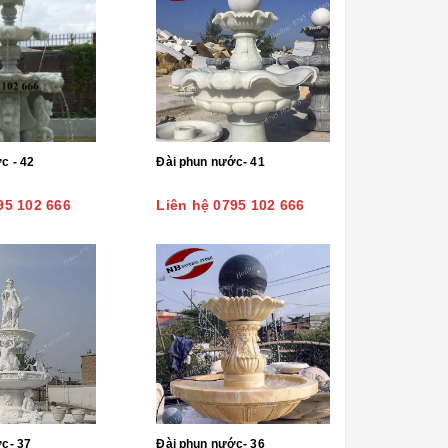
c - 42
Đài phun nước- 41
95 102 666
Liên hệ 0795 102 666
c- 37
Đài phun nước- 36