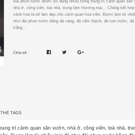
Đài phun nước được sử dụng nhiều trong trang trí cảnh quan sân
nhà ở, công viên, toà nhà, trung tâm thương mại… Chúng kết hợp
cảnh hoa lá sẽ làm đẹp cho cảnh quan hoa viên. Được làm từ nhiề
như đài phun nước bằng đá vàng, đá cẩm thạch, đá non nước, đá 
trắng...
Chia sẻ:
THẺ TAGS
rang trí cảnh quan sân vườn, nhà ở, công viên, toà nhà, t