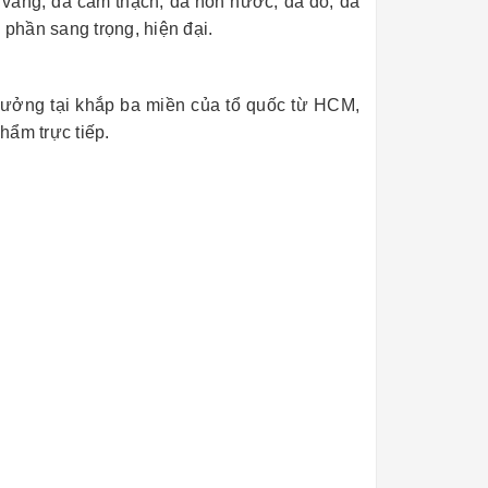
vàng, đá cẩm thạch, đá non nước, đá đỏ, đá
phần sang trọng, hiện đại.
xưởng tại khắp ba miền của tổ quốc từ HCM,
hẩm trực tiếp.