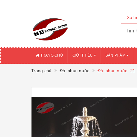
Xu h
TRANG CHỦ
GIỚI THIỆU
SẢN PHẨM
Trang chủ
Đài phun nước
Đài phun nước- 21