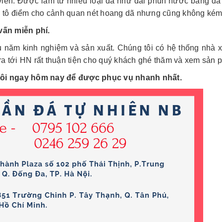
viên. Được làm từ nhiều loại đá như đài phun nước bằng đá 
 tô điểm cho cảnh quan nét hoang dã nhưng cũng không kém 
vấn miễn phí.
 năm kinh nghiệm và sản xuất. Chúng tôi có hệ thống nhà 
 tới HN rất thuận tiện cho quý khách ghé thăm và xem sản p
tôi ngay hôm nay để được phục vụ nhanh nhất.