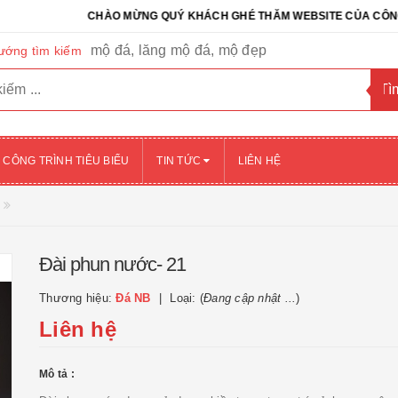
CHÀO MỪNG QUÝ KHÁCH GHÉ THĂM WEBSITE CỦA CÔNG TY CỔ 
mộ đá, lăng mộ đá, mộ đẹp
ướng tìm kiếm
CÔNG TRÌNH TIÊU BIỂU
TIN TỨC
LIÊN HỆ
Đài phun nước- 21
Thương hiệu:
Đá NB
Loại: (
Đang cập nhật ...
)
Liên hệ
Mô tả :