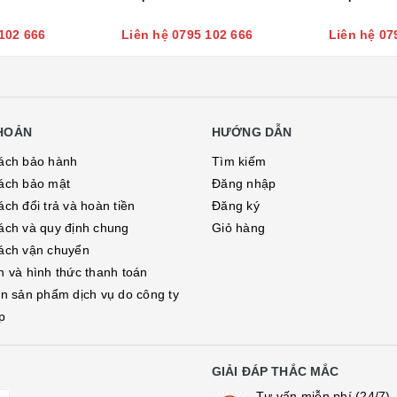
102 666
Liên hệ 0795 102 666
Liên hệ 07
KHOẢN
HƯỚNG DẪN
ách bảo hành
Tìm kiếm
ách bảo mật
Đăng nhập
ch đổi trả và hoàn tiền
Đăng ký
ách và quy định chung
Giỏ hàng
ách vận chuyển
h và hình thức thanh toán
in sản phẩm dịch vụ do công ty
p
GIẢI ĐÁP THẮC MẮC
Tư vấn miễn phí (24/7)