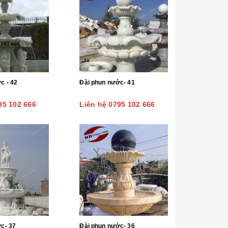
c - 42
Đài phun nước- 41
95 102 666
Liên hệ 0795 102 666
c- 37
Đài phun nước- 36