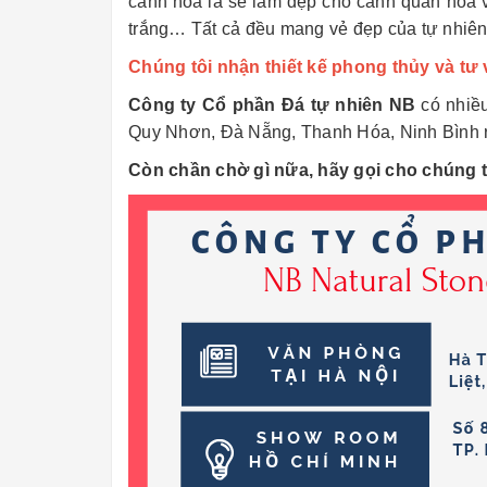
cảnh hoa lá sẽ làm đẹp cho cảnh quan hoa 
trắng… Tất cả đều mang vẻ đẹp của tự nhiên
Chúng tôi nhận thiết kế phong thủy và tư 
Công ty Cổ phần Đá tự nhiên NB
có nhiều
Quy Nhơn, Đà Nẵng, Thanh Hóa, Ninh Bình ra
Còn chần chờ gì nữa, hãy gọi cho chúng 