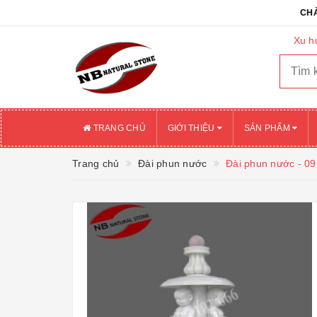
CHÀO MỪNG
Xu h
TRANG CHỦ
GIỚI THIỆU
SẢN PHẨM
Trang chủ
Đài phun nước
Đài phun nước - 09