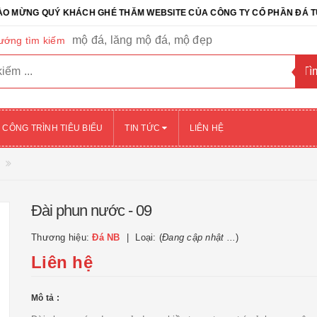
 QUÝ KHÁCH GHÉ THĂM WEBSITE CỦA CÔNG TY CỔ PHẦN ĐÁ TỰ NHIÊN
mộ đá, lăng mộ đá, mộ đẹp
ướng tìm kiếm
CÔNG TRÌNH TIÊU BIỂU
TIN TỨC
LIÊN HỆ
Đài phun nước - 09
Thương hiệu:
Đá NB
Loại: (
Đang cập nhật ...
)
Liên hệ
Mô tả :