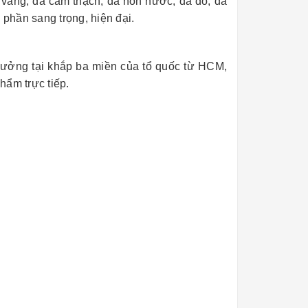
vàng, đá cẩm thạch, đá non nước, đá đỏ, đá
phần sang trọng, hiện đại.
xưởng tại khắp ba miền của tổ quốc từ HCM,
hẩm trực tiếp.