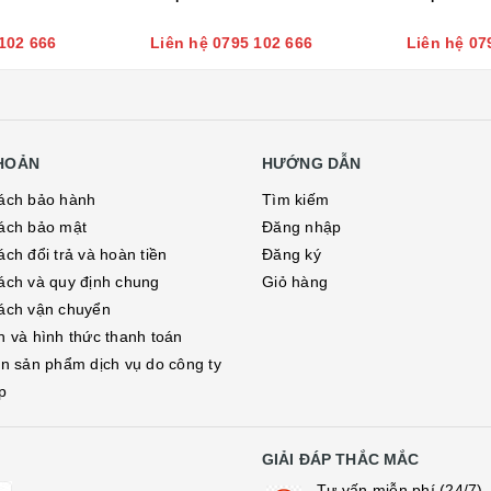
102 666
Liên hệ 0795 102 666
Liên hệ 07
KHOẢN
HƯỚNG DẪN
ách bảo hành
Tìm kiếm
ách bảo mật
Đăng nhập
ch đổi trả và hoàn tiền
Đăng ký
ách và quy định chung
Giỏ hàng
ách vận chuyển
h và hình thức thanh toán
in sản phẩm dịch vụ do công ty
p
GIẢI ĐÁP THẮC MẮC
Tư vấn miễn phí (24/7)