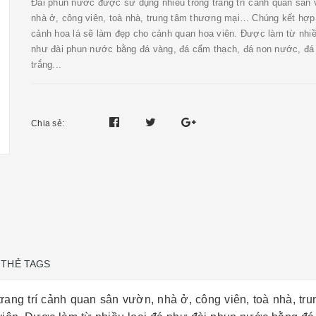
Đài phun nước được sử dụng nhiều trong trang trí cảnh quan sân
nhà ở, công viên, toà nhà, trung tâm thương mại… Chúng kết hợp
cảnh hoa lá sẽ làm đẹp cho cảnh quan hoa viên. Được làm từ nhiề
như đài phun nước bằng đá vàng, đá cẩm thạch, đá non nước, đá 
trắng...
Chia sẻ:
THẺ TAGS
rang trí cảnh quan sân vườn, nhà ở, công viên, toà nhà, t