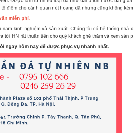
viên. Được làm từ nhiều loại đá như đài phun nước bằng đá 
 tô điểm cho cảnh quan nét hoang dã nhưng cũng không kém 
vấn miễn phí.
 năm kinh nghiệm và sản xuất. Chúng tôi có hệ thống nhà 
 tới HN rất thuận tiện cho quý khách ghé thăm và xem sản p
tôi ngay hôm nay để được phục vụ nhanh nhất.