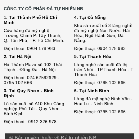
CÔNG TY CỔ PHẦN ĐÁ TỰ NHIÊN NB
1. Tại Thành Phố Hồ Chí
4. Tại Đà Nẵng
Minh
Khu sản xuất số 3 làng nghề
Cửa hàng đá mỹ nghệ
đá mỹ nghệ Non Nước, Hải
Trường Chinh P. Tây Thạnh,
Hòa, Ngũ Hành Sơn, Đà
Q. Tân Phú, TP. Hồ Chí Minh.
Nẵng.
Điện thoại: 0904 178 983
Điện thoại: 0904 178 983
2. Tại Hà Nội
5. Tại Thanh Hóa
Hà Thành Plaza số 102 Thái
Làng nghề sản xuất đá thị
Thịnh - Đống Đa - Hà Nội.
trấn Nhồi - TP.Thanh Hóa - T.
Thanh Hóa.
Điện thoại: 024 62592629 -
0795 102 666
Điện thoại: 0795 102 666
3. Tại Quy Nhơn - Bình
6. Tại Ninh Bình
Định
Làng đá mỹ nghệ Ninh Vân -
Lô sả
n
xuất số A10 Khu Công
Hoa Lư - Ninh Bình
nghiệp Phú Tài - Quy Nhơn -
Điện thoại: 0795 102 666
Bình Định
Điện thoại: 0912 326 978
© Bản quyền thuộc về Đá tự nhiên NB