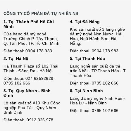
CÔNG TY CỔ PHẦN ĐÁ TỰ NHIÊN NB
1. Tại Thành Phố Hồ Chí
4. Tại Đà Nẵng
Minh
Khu sản xuất số 3 làng nghề
Cửa hàng đá mỹ nghệ
đá mỹ nghệ Non Nước, Hải
Trường Chinh P. Tây Thạnh,
Hòa, Ngũ Hành Sơn, Đà
Q. Tân Phú, TP. Hồ Chí Minh.
Nẵng.
Điện thoại: 0904 178 983
Điện thoại: 0904 178 983
2. Tại Hà Nội
5. Tại Thanh Hóa
Hà Thành Plaza số 102 Thái
Làng nghề sản xuất đá thị
Thịnh - Đống Đa - Hà Nội.
trấn Nhồi - TP.Thanh Hóa - T.
Thanh Hóa.
Điện thoại: 024 62592629 -
0795 102 666
Điện thoại: 0795 102 666
3. Tại Quy Nhơn - Bình
6. Tại Ninh Bình
Định
Làng đá mỹ nghệ Ninh Vân -
Lô sả
n
xuất số A10 Khu Công
Hoa Lư - Ninh Bình
nghiệp Phú Tài - Quy Nhơn -
Điện thoại: 0795 102 666
Bình Định
Điện thoại: 0912 326 978