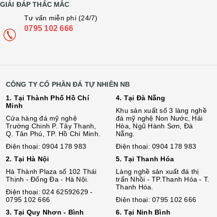
GIẢI ĐÁP THẮC MẮC
Tư vấn miễn phí (24/7)
0795 102 666
CÔNG TY CỔ PHẦN ĐÁ TỰ NHIÊN NB
1. Tại Thành Phố Hồ Chí
4. Tại Đà Nẵng
Minh
Khu sản xuất số 3 làng nghề
Cửa hàng đá mỹ nghệ
đá mỹ nghệ Non Nước, Hải
Trường Chinh P. Tây Thạnh,
Hòa, Ngũ Hành Sơn, Đà
Q. Tân Phú, TP. Hồ Chí Minh.
Nẵng.
Điện thoại: 0904 178 983
Điện thoại: 0904 178 983
2. Tại Hà Nội
5. Tại Thanh Hóa
Hà Thành Plaza số 102 Thái
Làng nghề sản xuất đá thị
Thịnh - Đống Đa - Hà Nội.
trấn Nhồi - TP.Thanh Hóa - T.
Thanh Hóa.
Điện thoại: 024 62592629 -
0795 102 666
Điện thoại: 0795 102 666
3. Tại Quy Nhơn - Bình
6. Tại Ninh Bình