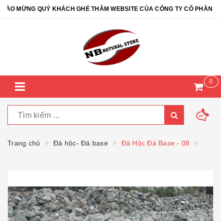
O MỪNG QUÝ KHÁCH GHÉ THĂM WEBSITE CỦA CÔNG TY CỔ PHẦN ĐÁ T
0
Trang chủ
Đá hộc- Đá base
Đá Hộc Đá Base - 08