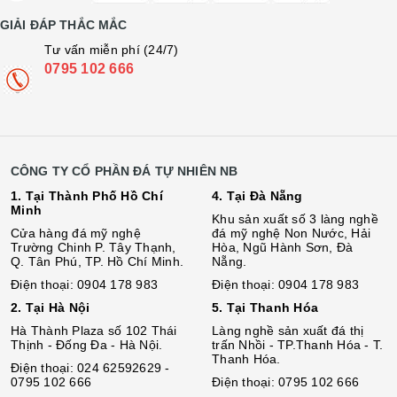
GIẢI ĐÁP THẮC MẮC
Tư vấn miễn phí (24/7)
0795 102 666
CÔNG TY CỔ PHẦN ĐÁ TỰ NHIÊN NB
1. Tại Thành Phố Hồ Chí
4. Tại Đà Nẵng
Minh
Khu sản xuất số 3 làng nghề
Cửa hàng đá mỹ nghệ
đá mỹ nghệ Non Nước, Hải
Trường Chinh P. Tây Thạnh,
Hòa, Ngũ Hành Sơn, Đà
Q. Tân Phú, TP. Hồ Chí Minh.
Nẵng.
Điện thoại: 0904 178 983
Điện thoại: 0904 178 983
2. Tại Hà Nội
5. Tại Thanh Hóa
Hà Thành Plaza số 102 Thái
Làng nghề sản xuất đá thị
Thịnh - Đống Đa - Hà Nội.
trấn Nhồi - TP.Thanh Hóa - T.
Thanh Hóa.
Điện thoại: 024 62592629 -
0795 102 666
Điện thoại: 0795 102 666