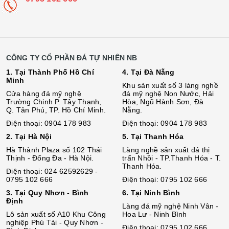
CÔNG TY CỔ PHẦN ĐÁ TỰ NHIÊN NB
1. Tại Thành Phố Hồ Chí
4. Tại Đà Nẵng
Minh
Khu sản xuất số 3 làng nghề
Cửa hàng đá mỹ nghệ
đá mỹ nghệ Non Nước, Hải
Trường Chinh P. Tây Thạnh,
Hòa, Ngũ Hành Sơn, Đà
Q. Tân Phú, TP. Hồ Chí Minh.
Nẵng.
Điện thoại: 0904 178 983
Điện thoại: 0904 178 983
2. Tại Hà Nội
5. Tại Thanh Hóa
Hà Thành Plaza số 102 Thái
Làng nghề sản xuất đá thị
Thịnh - Đống Đa - Hà Nội.
trấn Nhồi - TP.Thanh Hóa - T.
Thanh Hóa.
Điện thoại: 024 62592629 -
0795 102 666
Điện thoại: 0795 102 666
3. Tại Quy Nhơn - Bình
6. Tại Ninh Bình
Định
Làng đá mỹ nghệ Ninh Vân -
Lô sả
n
xuất số A10 Khu Công
Hoa Lư - Ninh Bình
nghiệp Phú Tài - Quy Nhơn -
Điện thoại: 0795 102 666