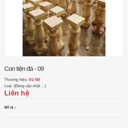
Con tiện đá - 09
Thương hiệu:
Đá NB
Loại: (
Đang cập nhật ...
)
Liên hệ
Mô tả :