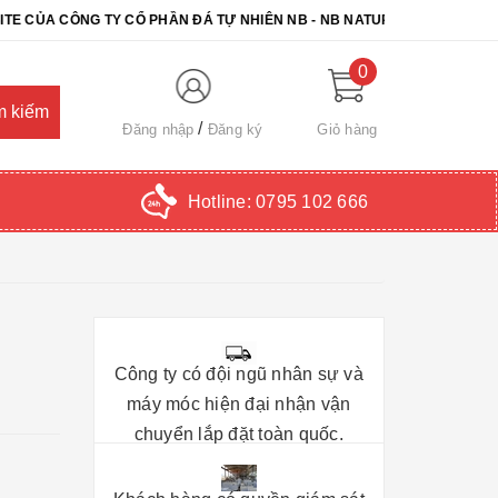
CÔNG TY CỔ PHẦN ĐÁ TỰ NHIÊN NB - NB NATURAL STONE. CHÚC QUÝ
0
Đăng nhập
Đăng ký
Giỏ hàng
Hotline:
0795 102 666
Công ty có đội ngũ nhân sự và
máy móc hiện đại nhận vận
chuyển lắp đặt toàn quốc.