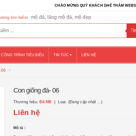
CHÀO MỪNG QUÝ KHÁCH GHÉ THĂM WEBSITE CỦA 
mộ đá, lăng mộ đá, mộ đẹp
ướng tìm kiếm
CÔNG TRÌNH TIÊU BIỂU
TIN TỨC
LIÊN HỆ
 06
Con giống đá- 06
Thương hiệu:
Đá NB
Loại: (
Đang cập nhật ...
)
Liên hệ
Mô tả :