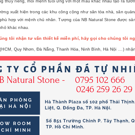
ng thủy riêng, mỗi mệnh tuổi ứng với một mầu khác nhau tạo ra tươn
ờng xuất hiện trong các khu công cộng như sân tòa nhà, sân quản
, phù hợp với mệnh chủ nhân. Tượng của NB Natural Stone được sả
 nhỏ khác nhau.
ng tôi nhận tư vấn thiết kế miễn phí, hãy gọi cho chúng tôi n
(HCM, Quy Nhơn, Đà Nẵng, Thanh Hóa, Ninh Bình, Hà Nội ....) nhận 