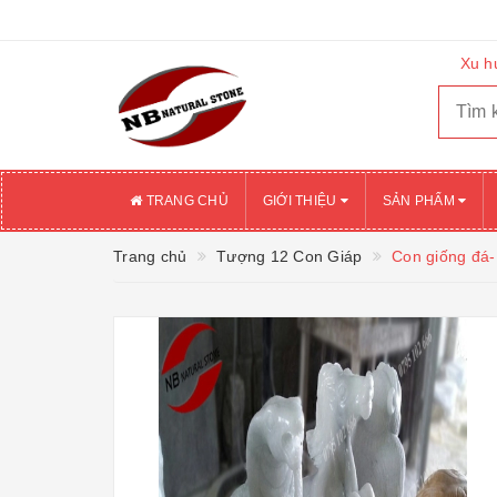
Xu h
TRANG CHỦ
GIỚI THIỆU
SẢN PHẨM
Trang chủ
Tượng 12 Con Giáp
Con giống đá-