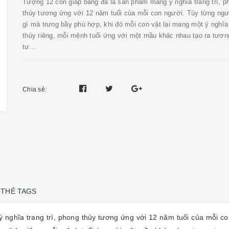
Tượng 12 con giáp bằng đá là sản phẩm mang ý nghĩa trang trí, p
thủy tương ứng với 12 năm tuổi của mỗi con người. Tùy từng ngư
gì mà trưng bầy phù hợp, khi đó mỗi con vật lại mang một ý nghĩ
thủy riêng, mỗi mệnh tuổi ứng với một mầu khác nhau tạo ra tươn
tư...
Chia sẻ:
THẺ TAGS
nghĩa trang trí, phong thủy tương ứng với 12 năm tuổi của mỗi co