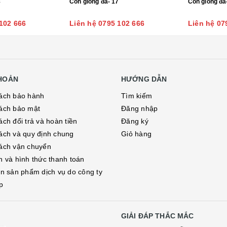
8
Con giống đá- 17
Con giống đá
102 666
Liên hệ 0795 102 666
Liên hệ 07
KHOẢN
HƯỚNG DẪN
ách bảo hành
Tìm kiếm
ách bảo mật
Đăng nhập
ch đổi trả và hoàn tiền
Đăng ký
ách và quy định chung
Giỏ hàng
ách vận chuyển
h và hình thức thanh toán
in sản phẩm dịch vụ do công ty
p
GIẢI ĐÁP THẮC MẮC