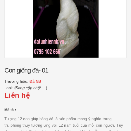
Con giống đá- 01
Thương hiệu:
Đá NB
Loại: (
Đang cập nhật ...
)
Liên hệ
Mô tả :
Tượng 12 con giáp bằng đá là sản phẩm mang ý nghĩa trang
trí, phong thủy tương ứng với 12 năm tuổi của mỗi con người. Tùy