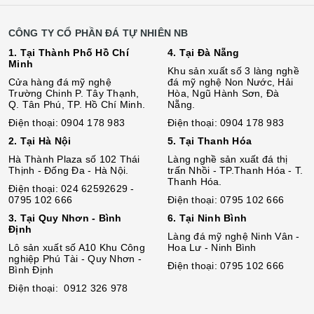
CÔNG TY CỔ PHẦN ĐÁ TỰ NHIÊN NB
1. Tại Thành Phố Hồ Chí
4. Tại Đà Nẵng
Minh
Khu sản xuất số 3 làng nghề
Cửa hàng đá mỹ nghệ
đá mỹ nghệ Non Nước, Hải
Trường Chinh P. Tây Thạnh,
Hòa, Ngũ Hành Sơn, Đà
Q. Tân Phú, TP. Hồ Chí Minh.
Nẵng.
Điện thoại: 0904 178 983
Điện thoại: 0904 178 983
2. Tại Hà Nội
5. Tại Thanh Hóa
Hà Thành Plaza số 102 Thái
Làng nghề sản xuất đá thị
Thịnh - Đống Đa - Hà Nội.
trấn Nhồi - TP.Thanh Hóa - T.
Thanh Hóa.
Điện thoại: 024 62592629 -
0795 102 666
Điện thoại: 0795 102 666
3. Tại Quy Nhơn - Bình
6. Tại Ninh Bình
Định
Làng đá mỹ nghệ Ninh Vân -
Lô sả
n
xuất số A10 Khu Công
Hoa Lư - Ninh Bình
nghiệp Phú Tài - Quy Nhơn -
Điện thoại: 0795 102 666
Bình Định
Điện thoại: 0912 326 978