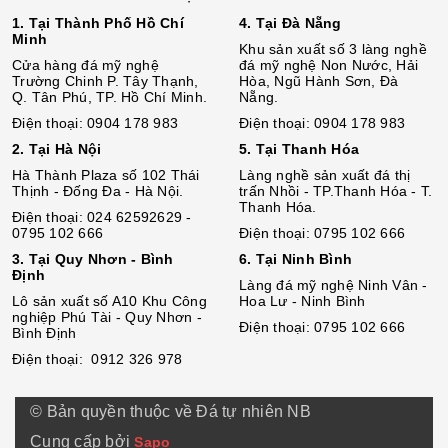
1. Tại Thành Phố Hồ Chí
4. Tại Đà Nẵng
Minh
Khu sản xuất số 3 làng nghề
Cửa hàng đá mỹ nghệ
đá mỹ nghệ Non Nước, Hải
Trường Chinh P. Tây Thạnh,
Hòa, Ngũ Hành Sơn, Đà
Q. Tân Phú, TP. Hồ Chí Minh.
Nẵng.
Điện thoại: 0904 178 983
Điện thoại: 0904 178 983
2. Tại Hà Nội
5. Tại Thanh Hóa
Hà Thành Plaza số 102 Thái
Làng nghề sản xuất đá thị
Thịnh - Đống Đa - Hà Nội.
trấn Nhồi - TP.Thanh Hóa - T.
Thanh Hóa.
Điện thoại: 024 62592629 -
0795 102 666
Điện thoại: 0795 102 666
3. Tại Quy Nhơn - Bình
6. Tại Ninh Bình
Định
Làng đá mỹ nghệ Ninh Vân -
Lô sả
n
xuất số A10 Khu Công
Hoa Lư - Ninh Bình
nghiệp Phú Tài - Quy Nhơn -
Điện thoại: 0795 102 666
Bình Định
Điện thoại: 0912 326 978
© Bản quyền thuộc về Đá tự nhiên NB
Cung cấp bởi
Sapo