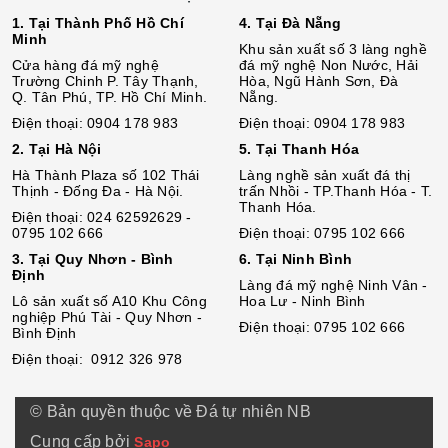
1. Tại Thành Phố Hồ Chí
4. Tại Đà Nẵng
Minh
Khu sản xuất số 3 làng nghề
Cửa hàng đá mỹ nghệ
đá mỹ nghệ Non Nước, Hải
Trường Chinh P. Tây Thạnh,
Hòa, Ngũ Hành Sơn, Đà
Q. Tân Phú, TP. Hồ Chí Minh.
Nẵng.
Điện thoại: 0904 178 983
Điện thoại: 0904 178 983
2. Tại Hà Nội
5. Tại Thanh Hóa
Hà Thành Plaza số 102 Thái
Làng nghề sản xuất đá thị
Thịnh - Đống Đa - Hà Nội.
trấn Nhồi - TP.Thanh Hóa - T.
Thanh Hóa.
Điện thoại: 024 62592629 -
0795 102 666
Điện thoại: 0795 102 666
3. Tại Quy Nhơn - Bình
6. Tại Ninh Bình
Định
Làng đá mỹ nghệ Ninh Vân -
Lô sả
n
xuất số A10 Khu Công
Hoa Lư - Ninh Bình
nghiệp Phú Tài - Quy Nhơn -
Điện thoại: 0795 102 666
Bình Định
Điện thoại: 0912 326 978
© Bản quyền thuộc về Đá tự nhiên NB
Cung cấp bởi
Sapo