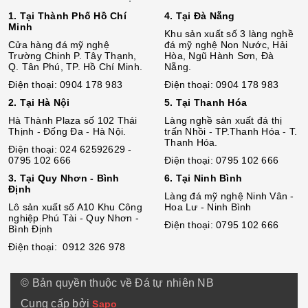
1. Tại Thành Phố Hồ Chí
4. Tại Đà Nẵng
Minh
Khu sản xuất số 3 làng nghề
Cửa hàng đá mỹ nghệ
đá mỹ nghệ Non Nước, Hải
Trường Chinh P. Tây Thạnh,
Hòa, Ngũ Hành Sơn, Đà
Q. Tân Phú, TP. Hồ Chí Minh.
Nẵng.
Điện thoại: 0904 178 983
Điện thoại: 0904 178 983
2. Tại Hà Nội
5. Tại Thanh Hóa
Hà Thành Plaza số 102 Thái
Làng nghề sản xuất đá thị
Thịnh - Đống Đa - Hà Nội.
trấn Nhồi - TP.Thanh Hóa - T.
Thanh Hóa.
Điện thoại: 024 62592629 -
0795 102 666
Điện thoại: 0795 102 666
3. Tại Quy Nhơn - Bình
6. Tại Ninh Bình
Định
Làng đá mỹ nghệ Ninh Vân -
Lô sả
n
xuất số A10 Khu Công
Hoa Lư - Ninh Bình
nghiệp Phú Tài - Quy Nhơn -
Điện thoại: 0795 102 666
Bình Định
Điện thoại: 0912 326 978
© Bản quyền thuộc về Đá tự nhiên NB
Cung cấp bởi
Sapo