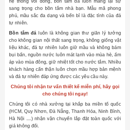
hệ thống vòi đồng, bồn tắm đá luôn mang lại sự
sang trọng cho bồn tắm nhà bạn. Mẫu mã phong
phú, mầu sắc đa dạng và bển bỉ là đặc tính của đá
tự nhiên.
Bồn tắm đá
luôn là không gian thư giãn lý tưởng
cho không gian nội thất sang trọng, không giống vật
liệu khác, đá tự nhiên luôn giữ mầu và không bám
bụi bẩn, nguồn nước luôn mát lạnh vào mùa hè, ấm
áp vào mùa đông, giữ nhiệt tốt cho nước tắm. Nhiều
khách hàng cẩn thận luôn chọn mầu hợp bản mệnh
và đá tự nhiên đáp ứng được các yêu cầu này.
Chúng tôi nhận tư vấn thiết kế miễn phí, hãy gọi
cho chúng tôi ngay!
Chúng tôi có nhà xưởng tại khắp ba miền tổ quốc
(HCM, Quy Nhơn, Đà Nẵng, Thanh Hóa, Ninh Bình,
Hà Nội ....) nhận vận chuyển lắp đặt toàn quốc với
giá không đổi.