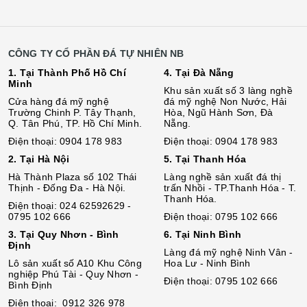
CÔNG TY CỔ PHẦN ĐÁ TỰ NHIÊN NB
1. Tại Thành Phố Hồ Chí
4. Tại Đà Nẵng
Minh
Khu sản xuất số 3 làng nghề
Cửa hàng đá mỹ nghệ
đá mỹ nghệ Non Nước, Hải
Trường Chinh P. Tây Thạnh,
Hòa, Ngũ Hành Sơn, Đà
Q. Tân Phú, TP. Hồ Chí Minh.
Nẵng.
Điện thoại: 0904 178 983
Điện thoại: 0904 178 983
2. Tại Hà Nội
5. Tại Thanh Hóa
Hà Thành Plaza số 102 Thái
Làng nghề sản xuất đá thị
Thịnh - Đống Đa - Hà Nội.
trấn Nhồi - TP.Thanh Hóa - T.
Thanh Hóa.
Điện thoại: 024 62592629 -
0795 102 666
Điện thoại: 0795 102 666
3. Tại Quy Nhơn - Bình
6. Tại Ninh Bình
Định
Làng đá mỹ nghệ Ninh Vân -
Lô sả
n
xuất số A10 Khu Công
Hoa Lư - Ninh Bình
nghiệp Phú Tài - Quy Nhơn -
Điện thoại: 0795 102 666
Bình Định
Điện thoại: 0912 326 978