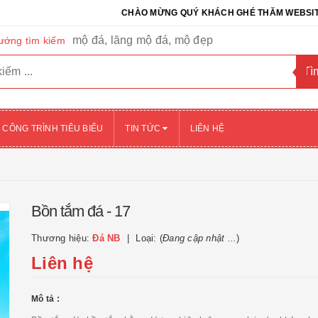
CHÀO MỪNG QUÝ KHÁCH GHÉ THĂM WEBSITE CỦA CÔ
mộ đá, lăng mộ đá, mộ đẹp
ướng tìm kiếm
CÔNG TRÌNH TIÊU BIỂU
TIN TỨC
LIÊN HỆ
Bồn tắm đá - 17
Thương hiệu:
Đá NB
Loại: (
Đang cập nhật ...
)
Liên hệ
Mô tả :