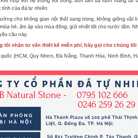
. Kết hợp với hệ thống vòi đồng, bồn tắm đá luôn mang lại
 tính của đá tự nhiên.
tưởng cho không gian nội thất sang trọng, không giống vật 
 mùa hè, ấm áp vào mùa đông, giữ nhiệt tốt cho nước tắm. N
yêu cầu này.
 tôi nhận tư vấn thiết kế miễn phí, hãy gọi cho chúng tôi
ổ quốc (HCM, Quy Nhơn, Đà Nẵng, Thanh Hóa, Ninh Bình, Hà N