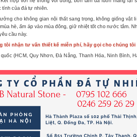
. Kết hợp với hệ thống vòi đồng, bồn tắm đá luôn mang lại
 tính của đá tự nhiên.
tưởng cho không gian nội thất sang trọng, không giống vật 
 mùa hè, ấm áp vào mùa đông, giữ nhiệt tốt cho nước tắm. N
yêu cầu này.
 tôi nhận tư vấn thiết kế miễn phí, hãy gọi cho chúng tôi
ổ quốc (HCM, Quy Nhơn, Đà Nẵng, Thanh Hóa, Ninh Bình, Hà N