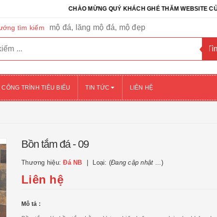
CHÀO MỪNG QUÝ KHÁCH GHÉ THĂM WEBSITE CỦA CÔNG 
mộ đá, lăng mộ đá, mộ đẹp
ướng tìm kiếm
CÔNG TRÌNH TIÊU BIỂU
TIN TỨC
LIÊN HỆ
Bồn tắm đá - 09
Thương hiệu:
Đá NB
Loại: (
Đang cập nhật ...
)
Liên hệ
Mô tả :