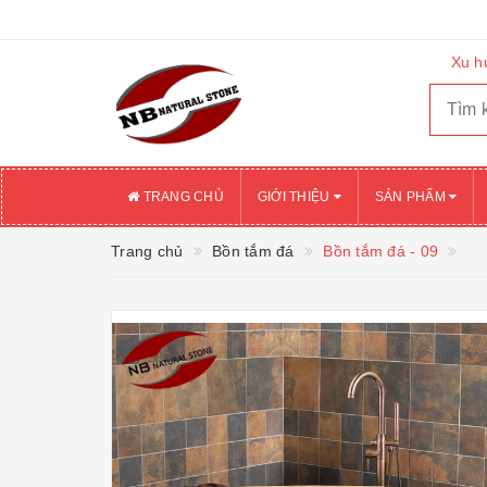
Xu h
TRANG CHỦ
GIỚI THIỆU
SẢN PHẨM
Trang chủ
Bồn tắm đá
Bồn tắm đá - 09