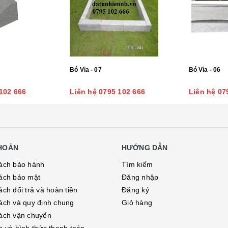
Bó Vỉa - 07
Bó Vỉa - 06
102 666
Liên hệ 0795 102 666
Liên hệ 07
KHOẢN
HƯỚNG DẪN
ách bảo hành
Tìm kiếm
ách bảo mật
Đăng nhập
ch đổi trả và hoàn tiền
Đăng ký
ách và quy định chung
Giỏ hàng
ách vận chuyển