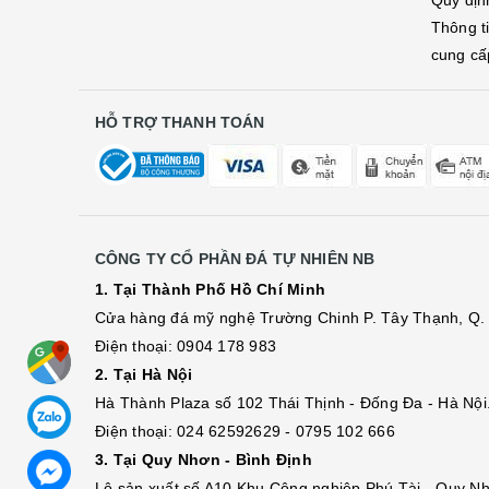
Quy địn
Thông t
cung cấ
HỖ TRỢ THANH TOÁN
CÔNG TY CỔ PHẦN ĐÁ TỰ NHIÊN NB
1. Tại Thành Phố Hồ Chí Minh
Cửa hàng đá mỹ nghệ Trường Chinh P. Tây Thạnh, Q. 
Điện thoại: 0904 178 983
2. Tại Hà Nội
Hà Thành Plaza số 102 Thái Thịnh - Đống Đa - Hà Nội
Điện thoại: 024 62592629 - 0795 102 666
3. Tại Quy Nhơn - Bình Định
Lô sả
n
xuất số A10 Khu Công nghiệp Phú Tài - Quy Nh