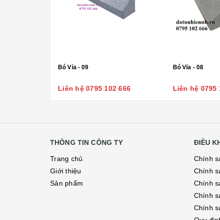
Bó Vỉa - 09
Bó Vỉa - 08
Liên hệ 0795 102 666
Liên hệ 0795 
THÔNG TIN CÔNG TY
ĐIỀU 
Trang chủ
Chính s
Giới thiệu
Chính s
Sản phẩm
Chính sá
Chính s
Chính s