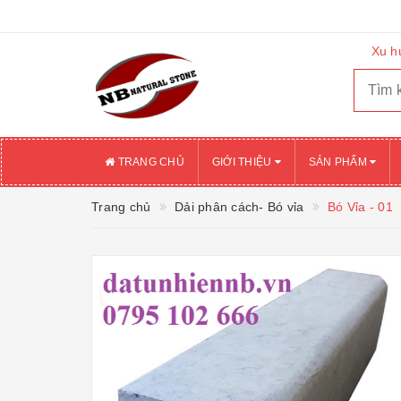
Xu h
TRANG CHỦ
GIỚI THIỆU
SẢN PHẨM
Trang chủ
Dải phân cách- Bó vỉa
Bó Vỉa - 01