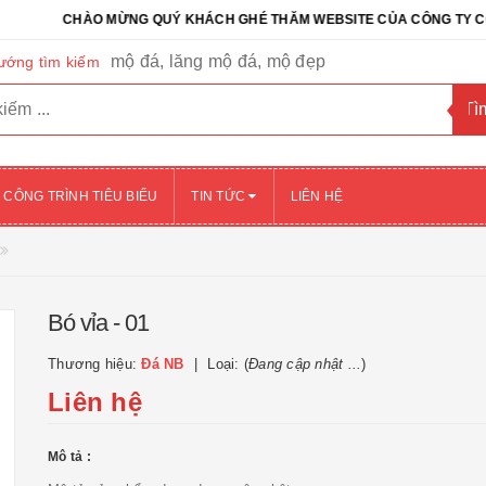
CHÀO MỪNG QUÝ KHÁCH GHÉ THĂM WEBSITE CỦA CÔNG TY CỔ PHẦN
mộ đá, lăng mộ đá, mộ đẹp
ướng tìm kiếm
CÔNG TRÌNH TIÊU BIỂU
TIN TỨC
LIÊN HỆ
Bó vỉa - 01
Thương hiệu:
Đá NB
Loại: (
Đang cập nhật ...
)
Liên hệ
Mô tả :