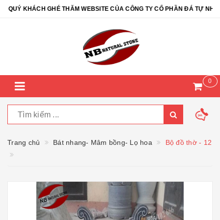
UÝ KHÁCH GHÉ THĂM WEBSITE CỦA CÔNG TY CỔ PHẦN ĐÁ TỰ NHIÊN 
0
Trang chủ
Bát nhang- Mâm bồng- Lọ hoa
Bộ đồ thờ - 12