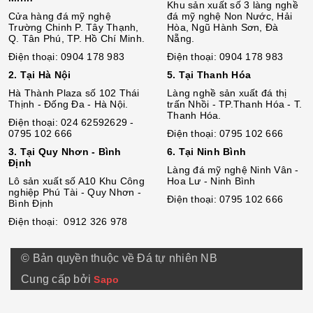
Khu sản xuất số 3 làng nghề
Cửa hàng đá mỹ nghệ
đá mỹ nghệ Non Nước, Hải
Trường Chinh P. Tây Thạnh,
Hòa, Ngũ Hành Sơn, Đà
Q. Tân Phú, TP. Hồ Chí Minh.
Nẵng.
Điện thoại: 0904 178 983
Điện thoại: 0904 178 983
2. Tại Hà Nội
5. Tại Thanh Hóa
Hà Thành Plaza số 102 Thái
Làng nghề sản xuất đá thị
Thịnh - Đống Đa - Hà Nội.
trấn Nhồi - TP.Thanh Hóa - T.
Thanh Hóa.
Điện thoại: 024 62592629 -
0795 102 666
Điện thoại: 0795 102 666
3. Tại Quy Nhơn - Bình
6. Tại Ninh Bình
Định
Làng đá mỹ nghệ Ninh Vân -
Lô sả
n
xuất số A10 Khu Công
Hoa Lư - Ninh Bình
nghiệp Phú Tài - Quy Nhơn -
Điện thoại: 0795 102 666
Bình Định
Điện thoại: 0912 326 978
© Bản quyền thuộc về Đá tự nhiên NB
Cung cấp bởi
Sapo