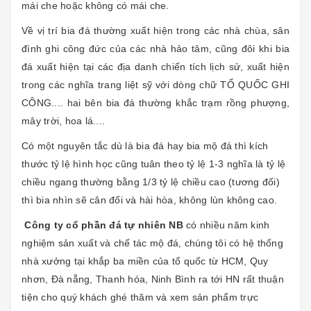
mái che hoặc không có mái che.
Về vị trí bia đá thường xuất hiện trong các nhà chùa, sân
đình ghi công đức của các nhà hảo tâm, cũng đôi khi bia
đá xuất hiện tại các địa danh chiến tích lịch sử, xuất hiện
trong các nghĩa trang liệt sỹ với dòng chữ TỔ QUỐC GHI
CÔNG.... hai bên bia đá thường khắc trạm rồng phượng,
mây trời, hoa lá....
Có một nguyên tắc dù là bia đá hay bia mộ đá thì kích
thước tỷ lệ hình học cũng tuân theo tỷ lệ 1-3 nghĩa là tỷ lệ
chiều ngang thường bằng 1/3 tỷ lệ chiều cao (tương đối)
thì bia nhìn sẽ cân đối và hài hòa, không lùn không cao.
Công ty cổ phần đá tự nhiên NB
có nhiều năm kinh
nghiệm sản xuất và chế tác mộ đá, chúng tôi có hệ thống
nhà xưởng tại khắp ba miền của tổ quốc từ HCM, Quy
nhơn, Đà nẵng, Thanh hóa, Ninh Bình ra tới HN rất thuận
tiện cho quý khách ghé thăm và xem sản phẩm trực