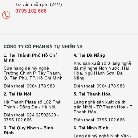
Tư vấn miễn phí (24/7)
0795 102 666
CÔNG TY CỔ PHẦN ĐÁ TỰ NHIÊN NB
1. Tại Thành Phố Hồ Chí
4. Tại Đà Nẵng
Minh
Khu sản xuất số 3 làng nghề
Cửa hàng đá mỹ nghệ
đá mỹ nghệ Non Nước, Hải
Trường Chinh P. Tây Thạnh,
Hòa, Ngũ Hành Sơn, Đà
Q. Tân Phú, TP. Hồ Chí Minh.
Nẵng.
Điện thoại: 0904 178 983
Điện thoại: 0904 178 983
2. Tại Hà Nội
5. Tại Thanh Hóa
Hà Thành Plaza số 102 Thái
Làng nghề sản xuất đá thị
Thịnh - Đống Đa - Hà Nội.
trấn Nhồi - TP.Thanh Hóa - T.
Thanh Hóa.
Điện thoại: 024 62592629 -
0795 102 666
Điện thoại: 0795 102 666
3. Tại Quy Nhơn - Bình
6. Tại Ninh Bình
Định
Làng đá mỹ nghệ Ninh Vân -