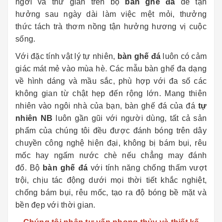
ngơi và thư giãn trên bộ
bàn ghế đá
để tận
hưởng sau ngày dài làm việc mệt mỏi, thưởng
thức tách trà thơm nồng tận hưởng hương vị cuộc
sống.
Với đặc tính vật lý tự nhiên,
bàn ghế đá
luôn có cảm
giác mát mẻ vào mùa hè. Các mẫu bàn ghế đa dạng
về hình dáng và mầu sắc, phù hợp với đa số các
không gian từ chật hẹp đến rộng lớn. Mang thiên
nhiên vào ngôi nhà của bạn, bàn ghế đá của đá
tự
nhiên NB
luôn gần gũi với người dùng, tất cả sản
phẩm của chúng tôi đều được đánh bóng trên dây
chuyền công nghệ hiện đại, không bị bám bụi, rêu
mốc hay ngấm nước chè nếu chẳng may đánh
đổ. Bộ
bàn ghế đá
với tính năng chống thấm vượt
trội, chịu tác động dưới mọi thời tiết khắc nghiệt,
chống bám bụi, rêu mốc, tạo ra độ bóng bề mặt và
bền đẹp với thời gian.