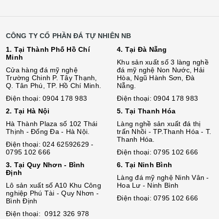
CÔNG TY CỔ PHẦN ĐÁ TỰ NHIÊN NB
1. Tại Thành Phố Hồ Chí
4. Tại Đà Nẵng
Minh
Khu sản xuất số 3 làng nghề
Cửa hàng đá mỹ nghệ
đá mỹ nghệ Non Nước, Hải
Trường Chinh P. Tây Thạnh,
Hòa, Ngũ Hành Sơn, Đà
Q. Tân Phú, TP. Hồ Chí Minh.
Nẵng.
Điện thoại: 0904 178 983
Điện thoại: 0904 178 983
2. Tại Hà Nội
5. Tại Thanh Hóa
Hà Thành Plaza số 102 Thái
Làng nghề sản xuất đá thị
Thịnh - Đống Đa - Hà Nội.
trấn Nhồi - TP.Thanh Hóa - T.
Thanh Hóa.
Điện thoại: 024 62592629 -
0795 102 666
Điện thoại: 0795 102 666
3. Tại Quy Nhơn - Bình
6. Tại Ninh Bình
Định
Làng đá mỹ nghệ Ninh Vân -
Lô sả
n
xuất số A10 Khu Công
Hoa Lư - Ninh Bình
nghiệp Phú Tài - Quy Nhơn -
Điện thoại: 0795 102 666
Bình Định
Điện thoại: 0912 326 978