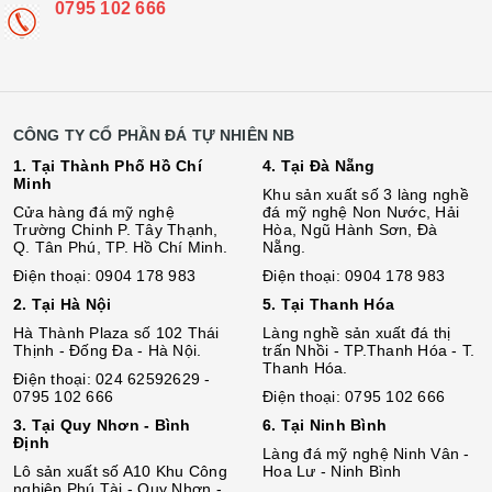
0795 102 666
CÔNG TY CỔ PHẦN ĐÁ TỰ NHIÊN NB
1. Tại Thành Phố Hồ Chí
4. Tại Đà Nẵng
Minh
Khu sản xuất số 3 làng nghề
Cửa hàng đá mỹ nghệ
đá mỹ nghệ Non Nước, Hải
Trường Chinh P. Tây Thạnh,
Hòa, Ngũ Hành Sơn, Đà
Q. Tân Phú, TP. Hồ Chí Minh.
Nẵng.
Điện thoại: 0904 178 983
Điện thoại: 0904 178 983
2. Tại Hà Nội
5. Tại Thanh Hóa
Hà Thành Plaza số 102 Thái
Làng nghề sản xuất đá thị
Thịnh - Đống Đa - Hà Nội.
trấn Nhồi - TP.Thanh Hóa - T.
Thanh Hóa.
Điện thoại: 024 62592629 -
0795 102 666
Điện thoại: 0795 102 666
3. Tại Quy Nhơn - Bình
6. Tại Ninh Bình
Định
Làng đá mỹ nghệ Ninh Vân -
Lô sả
n
xuất số A10 Khu Công
Hoa Lư - Ninh Bình
nghiệp Phú Tài - Quy Nhơn -