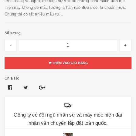
tềnh toàng và lập dị thể hiện sự vứt bỏ những ham muốn trần tục.
Hiện nay không có mẫu tượng la hán nào được coi là chuẩn mực.
Chúng tôi có rất nhiều mẫu tư...
Số lượng
-
+
THÊM VÀO GIỎ HÀNG
Chia sẻ:
Công ty có đội ngũ nhân sự và máy móc hiện đại
nhận vận chuyển lắp đặt toàn quốc.