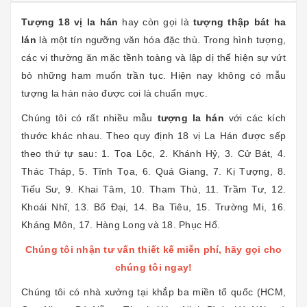
Tượng 18 vị la hán
hay còn gọi là
tượng thập bát ha
lán
là một tín ngưỡng văn hóa đặc thù. Trong hình tượng,
các vị thường ăn mặc tềnh toàng và lập dị thể hiện sự vứt
bỏ những ham muốn trần tục. Hiện nay không có mẫu
tượng la hán nào được coi là chuẩn mực.
Chúng tôi có rất nhiều mẫu
tượng la hán
với các kích
thước khác nhau. Theo quy định 18 vị La Hán được sếp
theo thứ tự sau: 1. Tọa Lộc, 2. Khánh Hỷ, 3. Cử Bát, 4.
Thác Tháp, 5. Tĩnh Tọa, 6. Quá Giang, 7. Kị Tượng, 8.
Tiếu Sư, 9. Khai Tâm, 10. Tham Thủ, 11. Trầm Tư, 12.
Khoái Nhĩ, 13. Bố Đại, 14. Ba Tiêu, 15. Trường Mi, 16.
Kháng Môn, 17. Hàng Long và 18. Phục Hổ.
Chúng tôi nhận tư vấn thiết kế miễn phí, hãy gọi cho
chúng tôi ngay!
Chúng tôi có nhà xưởng tại khắp ba miền tổ quốc (HCM,