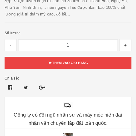
đẹp. Được tuyển chọn từ các mỏ đá lớn như Thanh Hóa, Nghệ An,
Phú Yên, Ninh Bình,… nên nguyên liệu được đảm bảo 100% chất
lượng (giá trị thẩm mỹ cao, độ bề...
Số lượng
-
+
THÊM VÀO GIỎ HÀNG
Chia sẻ:
Công ty có đội ngũ nhân sự và máy móc hiện đại
nhận vận chuyển lắp đặt toàn quốc.