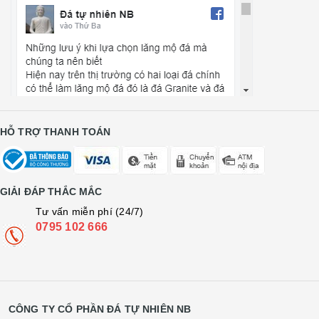
HỖ TRỢ THANH TOÁN
GIẢI ĐÁP THẮC MẮC
Tư vấn miễn phí (24/7)
0795 102 666
CÔNG TY CỔ PHẦN ĐÁ TỰ NHIÊN NB