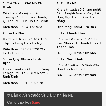
1. Tại Thành Phố Hồ Chí
4. Tại Đà Nẵng
Minh
Khu sản xuất số 3 làng nghề
Cửa hàng đá mỹ nghệ
đá mỹ nghệ Non Nước, Hải
Trường Chinh P. Tây Thạnh,
Hòa, Ngũ Hành Sơn, Đà
Q. Tân Phú, TP. Hồ Chí Minh.
Nẵng.
Điện thoại: 0904 178 983
Điện thoại: 0904 178 983
2. Tại Hà Nội
5. Tại Thanh Hóa
Hà Thành Plaza số 102 Thái
Làng nghề sản xuất đá thị
Thịnh - Đống Đa - Hà Nội.
trấn Nhồi - TP.Thanh Hóa - T.
Thanh Hóa.
Điện thoại: 024 62592629 -
0795 102 666
Điện thoại: 0795 102 666
3. Tại Quy Nhơn - Bình
6. Tại Ninh Bình
Định
Làng đá mỹ nghệ Ninh Vân -
Lô sả
n
xuất số A10 Khu Công
Hoa Lư - Ninh Bình
nghiệp Phú Tài - Quy Nhơn -
Điện thoại: 0795 102 666
Bình Định
Điện thoại: 0912 326 978
© Bản quyền thuộc về Đá tự nhiên NB
Cung cấp bởi
Sapo